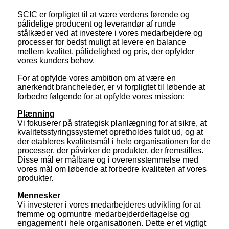
SCIC er forpligtet til at være verdens førende og
pålidelige producent og leverandør af runde
stålkæder ved at investere i vores medarbejdere og
processer for bedst muligt at levere en balance
mellem kvalitet, pålidelighed og pris, der opfylder
vores kunders behov.
For at opfylde vores ambition om at være en
anerkendt brancheleder, er vi forpligtet til løbende at
forbedre følgende for at opfylde vores mission:
P
lænning
Vi fokuserer på strategisk planlægning for at sikre, at
kvalitetsstyringssystemet opretholdes fuldt ud, og at
der etableres kvalitetsmål i hele organisationen for de
processer, der påvirker de produkter, der fremstilles.
Disse mål er målbare og i overensstemmelse med
vores mål om løbende at forbedre kvaliteten af ​​vores
produkter.
Mennesker
Vi investerer i vores medarbejderes udvikling for at
fremme og opmuntre medarbejderdeltagelse og
engagement i hele organisationen. Dette er et vigtigt