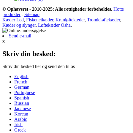
© Ophavsret - 2010-2025: Alle rettigheder forbeholdes.
Hotte
produkter
-
Sitemap
Kæder Led
,
Fiskenetkæder
,
Kranløftekæder
,
Tromleløftekæder
,
Kæder og slynger
,
Løftekæder Osha
,
Send e-mail
x
Skriv din besked:
Skriv din besked her og send den til os
English
French
German
Portuguese
Spanish
Russian
Japanese
Korean
Arabic
Irish
Greek