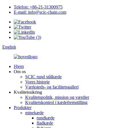
Telefon: +86-21-31300975
E-mail: info@scic-chain.com
English
Hjem
Om os
SCIC rund stålkæde
Vores historie
Værksteds- og facilitetsgalleri
Kvalitetssikring
Kvalitetspolitik, mission og værdier
Kvalitetskontrol i kædefremstilling
Produkter
minekæde
rundkæde
fladkæde