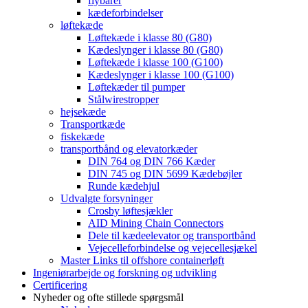
flybarer
kædeforbindelser
løftekæde
Løftekæde i klasse 80 (G80)
Kædeslynger i klasse 80 (G80)
Løftekæde i klasse 100 (G100)
Kædeslynger i klasse 100 (G100)
Løftekæder til pumper
Stålwirestropper
hejsekæde
Transportkæde
fiskekæde
transportbånd og elevatorkæder
DIN 764 og DIN 766 Kæder
DIN 745 og DIN 5699 Kædebøjler
Runde kædehjul
Udvalgte forsyninger
Crosby løftesjækler
AID Mining Chain Connectors
Dele til kædeelevator og transportbånd
Vejecelleforbindelse og vejecellesjækel
Master Links til offshore containerløft
Ingeniørarbejde og forskning og udvikling
Certificering
Nyheder og ofte stillede spørgsmål