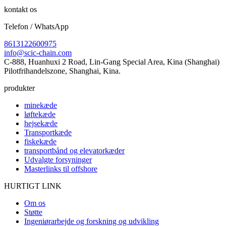
kontakt os
Telefon / WhatsApp
8613122600975
info@scic-chain.com
C-888, Huanhuxi 2 Road, Lin-Gang Special Area, Kina (Shanghai)
Pilotfrihandelszone, Shanghai, Kina.
produkter
minekæde
løftekæde
hejsekæde
Transportkæde
fiskekæde
transportbånd og elevatorkæder
Udvalgte forsyninger
Masterlinks til offshore
HURTIGT LINK
Om os
Støtte
Ingeniørarbejde og forskning og udvikling